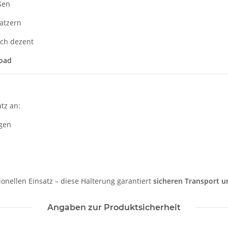
ßen
atzern
sch dezent
road
tz an:
gen
onellen Einsatz – diese Halterung garantiert
sicheren Transport u
Angaben zur Produktsicherheit