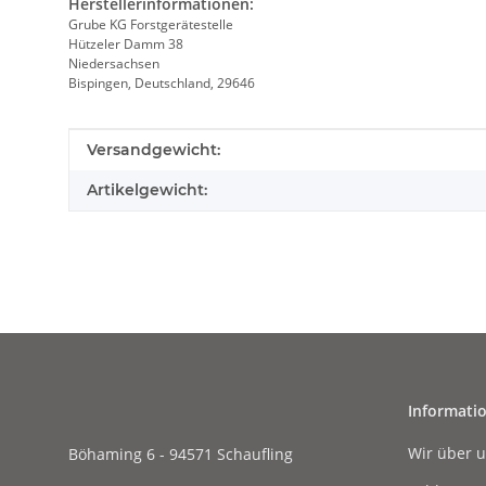
Herstellerinformationen:
Grube KG Forstgerätestelle
Hützeler Damm 38
Niedersachsen
Bispingen, Deutschland, 29646
Produkteigenschaft
Wert
Versandgewicht:
Artikelgewicht:
Informati
Wir über 
Böhaming 6 - 94571 Schaufling