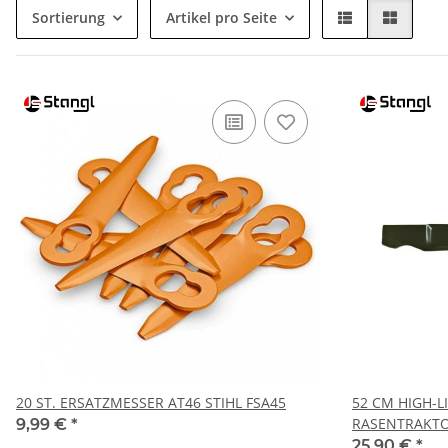
Sortierung
Artikel pro Seite
20 ST. ERSATZMESSER AT46 STIHL FSA45
52 CM HIGH-L
RASENTRAKT
9,99 €
*
25,90 €
*