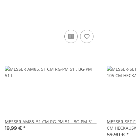
MESSER AM85, 51 CM RG-PM 51 . BG-PM 51 L
MESSER-SET 
CM HECKAUSW
19,99 €
*
59,90 €
*