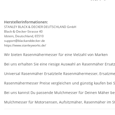
Herstellerinformationen:
STANLEY BLACK & DECKER DEUTSCHLAND GmbH
Black-&-Decker-Strasse 40
Idstein, Deutschland, 65510
support@blackanddecker.de
https://www.stanleyworks.de/
Wir bieten Rasenmähermesser für eine Vielzahl von Marken
Bei uns erhalten Sie eine riesige Auswahl an Rasenmäher Ersatz
Universal Rasenmäher Ersatzteile Rasenmähermesser, Ersatzm
Rasenmähermesser Preise vergleichen und günstig kaufen bei S
Bei uns kannst Du passende Mulchmesser für Deinen Mäher beste
Mulchmesser für Motorsensen, Aufsitzmäher, Rasenmäher im Sta