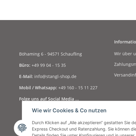
Informati
Wir über 
Böhaming 6 - 94571 Schaufling
Zahlungsm
Büro:
+49 99 04 - 15 35
Versandin
E-Mail:
info@stangl-shop.de
Mobil / Whatsapp:
+49 160 - 15 11 227
Folge uns auf Social Media ...
Wie wir Cookies & Co nutzen
Durch Klicken auf „Alle akzeptieren“ gestatten Sie 
Express Checkout und Ratenzahlung. Sie können die E
Vertrag widerrufen
Details finden Sie unter
Konfigurieren
und in unserer