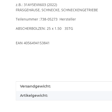
z.B.: 31AY5EVX603 (2022)
FRÄSGEHÄUSE, SCHNECKE, SCHNECKENGETRIEBE
Teilenummer :738-05273 Hersteller
ABSCHERBOLZEN: 25 x 1.50 3STG
EAN 4056494153841
Produkteigenschaft
Wert
Versandgewicht:
Artikelgewicht: