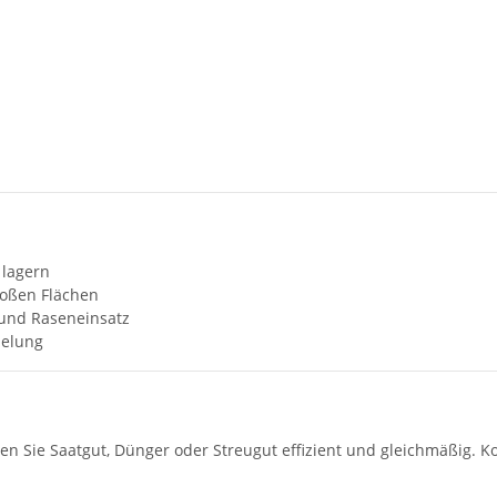
 lagern
großen Flächen
 und Raseneinsatz
pelung
len Sie Saatgut, Dünger oder Streugut effizient und gleichmäßig. 