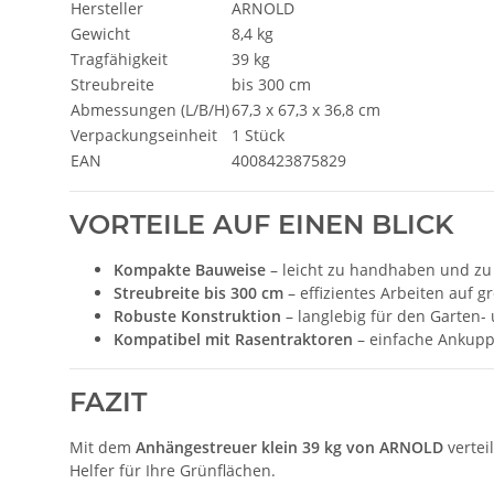
Hersteller
ARNOLD
Gewicht
8,4 kg
Tragfähigkeit
39 kg
Streubreite
bis 300 cm
Abmessungen (L/B/H)
67,3 x 67,3 x 36,8 cm
Verpackungseinheit
1 Stück
EAN
4008423875829
VORTEILE AUF EINEN BLICK
Kompakte Bauweise
– leicht zu handhaben und zu
Streubreite bis 300 cm
– effizientes Arbeiten auf 
Robuste Konstruktion
– langlebig für den Garten-
Kompatibel mit Rasentraktoren
– einfache Ankup
FAZIT
Mit dem
Anhängestreuer klein 39 kg von ARNOLD
vertei
Helfer für Ihre Grünflächen.