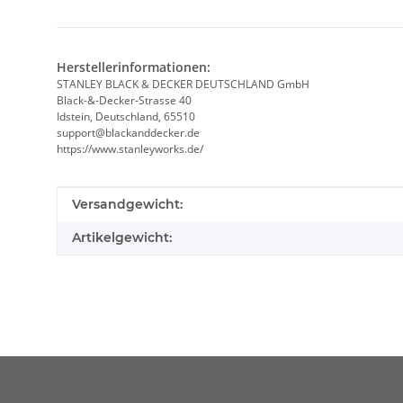
Herstellerinformationen:
STANLEY BLACK & DECKER DEUTSCHLAND GmbH
Black-&-Decker-Strasse 40
Idstein, Deutschland, 65510
support@blackanddecker.de
https://www.stanleyworks.de/
Produkteigenschaft
Wert
Versandgewicht:
Artikelgewicht: