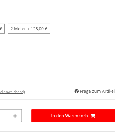
2 Meter
 €
2 Meter
+ 125,00 €
Frage zum Artikel
nd abweichend)
In den Warenkorb