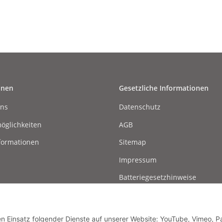
onen
Gesetzliche Informationen
uns
Datenschutz
öglichkeiten
AGB
formationen
Sitemap
Impressum
Batteriegesetzhinweise
Widerrufsrecht
den Einsatz folgender Dienste auf unserer Website: YouTube, Vimeo, P