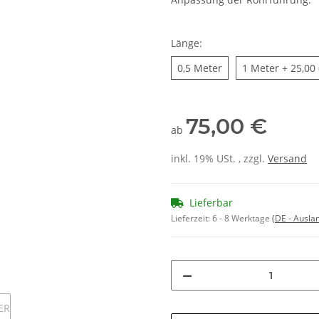
Länge:
0,5 Meter
1 Meter
0,5 Meter
1 Meter
+ 25,00
75,00 €
ab
inkl. 19% USt. , zzgl.
Versand
Lieferbar
Lieferzeit:
6 - 8 Werktage
(DE - Ausla