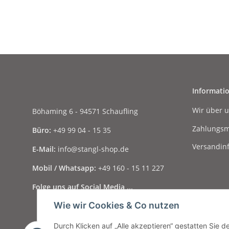
Informati
Wir über 
Böhaming 6 - 94571 Schaufling
Zahlungsm
Büro:
+49 99 04 - 15 35
Versandin
E-Mail:
info@stangl-shop.de
Mobil / Whatsapp:
+49 160 - 15 11 227
Folge uns auf Social Media ...
Wie wir Cookies & Co nutzen
Durch Klicken auf „Alle akzeptieren“ gestatten Sie 