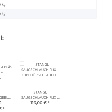
0 kg
0
kg
l:
STANGL
GEBLÄSE
SAUGSCHLAUCH FLIX –
OBILES
ZUBEHÖRSCHLAUCH
 -
116,00 €
*
FÜR AUER GEBLÄSE
 €
*