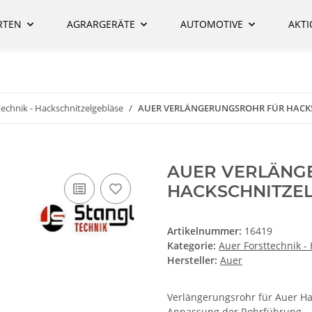
RTEN
AGRARGERÄTE
AUTOMOTIVE
AKT
technik - Hackschnitzelgebläse
AUER VERLÄNGERUNGSROHR FÜR HACK
AUER VERLÄNG
HACKSCHNITZE
Artikelnummer:
16419
Kategorie:
Auer Forsttechnik -
Hersteller:
Auer
Verlängerungsrohr für Auer Hac
Anpassung der Rohrführung.