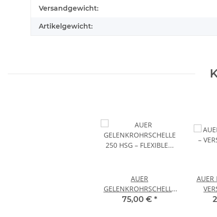
Produkteigenschaft
Wert
Versandgewicht:
Artikelgewicht:
K
AUER
AUER 
GELENKROHRSCHELLE
VER
250 HSG – FLEXIBLE
HACKS
75,00 €
*
ROHRHALTERUNG