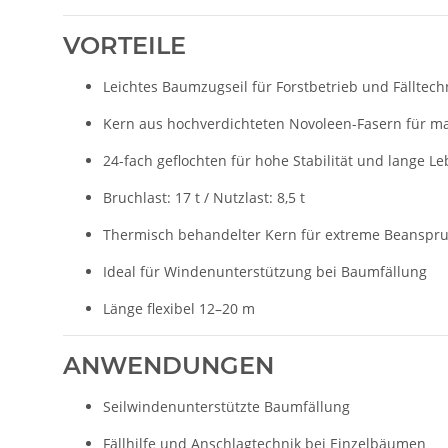
VORTEILE
Leichtes Baumzugseil für Forstbetrieb und Fälltech
Kern aus hochverdichteten Novoleen-Fasern für ma
24-fach geflochten für hohe Stabilität und lange L
Bruchlast: 17 t / Nutzlast: 8,5 t
Thermisch behandelter Kern für extreme Beanspr
Ideal für Windenunterstützung bei Baumfällung
Länge flexibel 12–20 m
ANWENDUNGEN
Seilwindenunterstützte Baumfällung
Fällhilfe und Anschlagtechnik bei Einzelbäumen