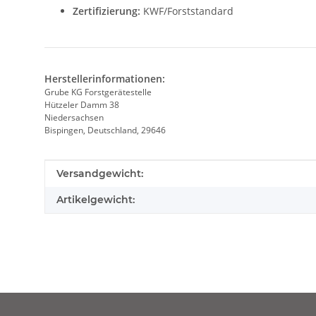
Zertifizierung:
KWF/Forststandard
Herstellerinformationen:
Grube KG Forstgerätestelle
Hützeler Damm 38
Niedersachsen
Bispingen, Deutschland, 29646
Produkteigenschaft
Wert
Versandgewicht:
Artikelgewicht: