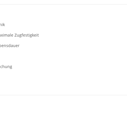
nik
ximale Zugfestigkeit
ebensdauer
uchung