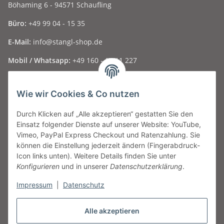
Böhaming 6 - 94571 Schaufling
Büro:
+49 99 04 - 15 35
E-Mail:
info@stangl-shop.de
Mobil / Whatsapp:
+49 160 - 15 11 227
Folge uns auf Social Media ...
Wie wir Cookies & Co nutzen
Durch Klicken auf „Alle akzeptieren“ gestatten Sie den
Informationen
Einsatz folgender Dienste auf unserer Website: YouTube,
Vimeo, PayPal Express Checkout und Ratenzahlung. Sie
Gesetzliche Informationen
können die Einstellung jederzeit ändern (Fingerabdruck-
Icon links unten). Weitere Details finden Sie unter
Konfigurieren
und in unserer
Datenschutzerklärung
.
Geschäftszeiten
Impressum
|
Datenschutz
Montag
nur nach Vereinbarung
Dienstag - Freitag
09:30 - 17:00 Uhr
Samstag
09:00 - 13:00 Uhr und nach telefonischer
Alle akzeptieren
Vereinbarung