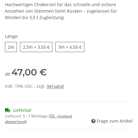
Hochwertiges Chokerseil für das schnelle und sichere
Anziehen von Stämmen beim Rücken – zugelassen für
Winden bis 5,5 t Zugleistung.
Länge:
2m
2,5m
3m
2m
2,5m
+ 3,50 €
3m
+ 6,50 €
47,00 €
ab
inkl. 19% USt. , zzgl.
Versand
Lieferbar
Lieferzeit:
5 - 7 Werktage
(DE - Ausland
Frage zum Artikel
abweichend)