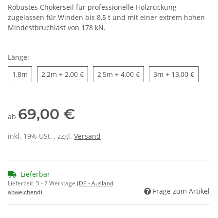
Robustes Chokerseil für professionelle Holzrückung –
zugelassen für Winden bis 8,5 t und mit einer extrem hohen
Mindestbruchlast von 178 kN.
Länge:
1,8m
2,2m
2,5m
3m
1,8m
2,2m
+ 2,00 €
2,5m
+ 4,00 €
3m
+ 13,00 €
69,00 €
ab
inkl. 19% USt. , zzgl.
Versand
Lieferbar
Lieferzeit:
5 - 7 Werktage
(DE - Ausland
Frage zum Artikel
abweichend)