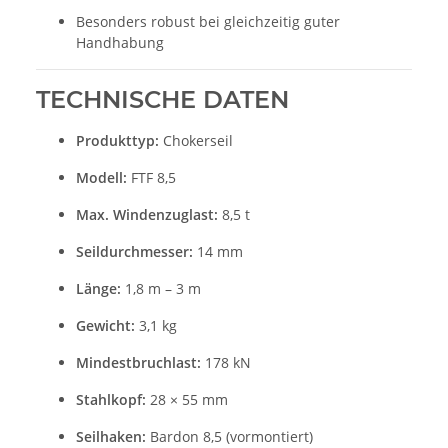
Besonders robust bei gleichzeitig guter
Handhabung
TECHNISCHE DATEN
Produkttyp:
Chokerseil
Modell:
FTF 8,5
Max. Windenzuglast:
8,5 t
Seildurchmesser:
14 mm
Länge:
1,8 m – 3 m
Gewicht:
3,1 kg
Mindestbruchlast:
178 kN
Stahlkopf:
28 × 55 mm
Seilhaken:
Bardon 8,5 (vormontiert)