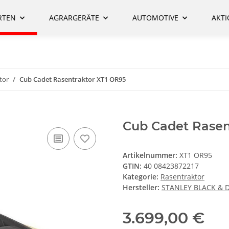
RTEN
AGRARGERÄTE
AUTOMOTIVE
AKT
tor
Cub Cadet Rasentraktor XT1 OR95
Cub Cadet Rasen
Artikelnummer:
XT1 OR95
GTIN:
40 08423872217
Kategorie:
Rasentraktor
Hersteller:
STANLEY BLACK & 
3.699,00 €