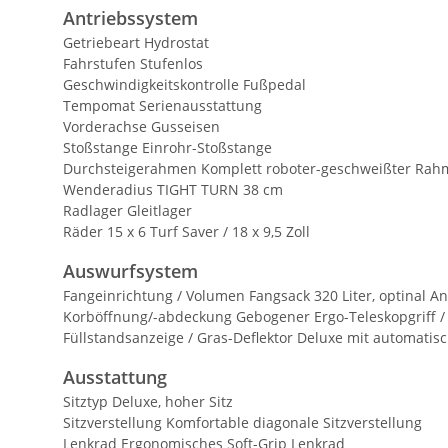
Antriebssystem
Getriebeart Hydrostat
Fahrstufen Stufenlos
Geschwindigkeitskontrolle Fußpedal
Tempomat Serienausstattung
Vorderachse Gusseisen
Stoßstange Einrohr-Stoßstange
Durchsteigerahmen Komplett roboter-geschweißter Ra
Wenderadius TIGHT TURN 38 cm
Radlager Gleitlager
Räder 15 x 6 Turf Saver / 18 x 9,5 Zoll
Auswurfsystem
Fangeinrichtung / Volumen Fangsack 320 Liter, optinal A
Korböffnung/-abdeckung Gebogener Ergo-Teleskopgriff / 
Füllstandsanzeige / Gras-Deflektor Deluxe mit automati
Ausstattung
Sitztyp Deluxe, hoher Sitz
Sitzverstellung Komfortable diagonale Sitzverstellung
Lenkrad Ergonomisches Soft-Grip Lenkrad