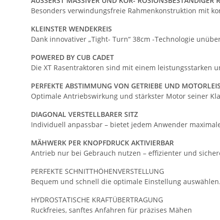
ÄUSSERST MASSIVER UND KOR- ROSIONSBESTÄNDIGER
Besonders verwindungsfreie Rahmenkonstruktion mit kor
KLEINSTER WENDEKREIS
Dank innovativer „Tight- Turn“ 38cm -Technologie unüber
POWERED BY CUB CADET
Die XT Rasentraktoren sind mit einem leistungsstarken u
PERFEKTE ABSTIMMUNG VON GETRIEBE UND MOTORLEI
Optimale Antriebswirkung und stärkster Motor seiner Kla
DIAGONAL VERSTELLBARER SITZ
Individuell anpassbar – bietet jedem Anwender maximal
MÄHWERK PER KNOPFDRUCK AKTIVIERBAR
Antrieb nur bei Gebrauch nutzen – effizienter und sicher
PERFEKTE SCHNITTHÖHENVERSTELLUNG
Bequem und schnell die optimale Einstellung auswählen
HYDROSTATISCHE KRAFTÜBERTRAGUNG
Ruckfreies, sanftes Anfahren für präzises Mähen