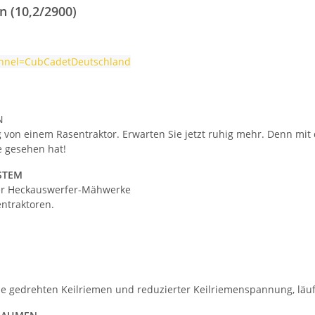
n (10,2/2900)
annel=CubCadetDeutschland
N
ung von einem Rasentraktor. Erwarten Sie jetzt ruhig mehr. Denn 
e gesehen hat!
STEM
er Heckauswerfer-Mähwerke
entraktoren.
e gedrehten Keilriemen und reduzierter Keilriemenspannung, läuf