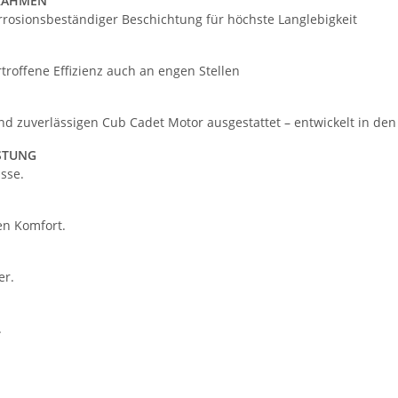
 RAHMEN
rosionsbeständiger Beschichtung für höchste Langlebigkeit
troffene Effizienz auch an engen Stellen
nd zuverlässigen Cub Cadet Motor ausgestattet – entwickelt in den
STUNG
sse.
en Komfort.
er.
.