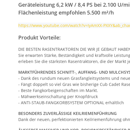
Geräteleistung 6,2 kW / 8,4 PS bei 2.100 U/mi
Flächenleistung empfohlen 5.500 m²/h
https://www.youtube.com/watch?v=IyAmXX-PXXY&ab_ch
Produkt Vorteile:
DIE BESTEN RASENTRAKTOREN DIE WIR JE GEBAUT HABE
Sie erwarten Stärke, Beständigkeit und kraftvolle Leist
erleben Sie die stärksten Rasentraktoren, die der Markt j
MARKTFÜHRENDES SCHNITT-, AUFFANG- UND MULCHSY
- Dank des rundum neuen Grasfangleitsystems und neu
- Fängt doppelt so viel Gras wie bisherige Cub Cadet Ras
- Beste Fangkorbeigenschaften im Markt.
- Mähwerkseinschaltung per Knopfdruck
- ANTI-STAUB-FANGKORBSYSTEM OPTIONAL erhältlich
BESONDERS ZUVERLÄSSIGE KEILRIEMENFÜHRUNG
Dank der neuen, perfektionierten Keilriemenführung ohn