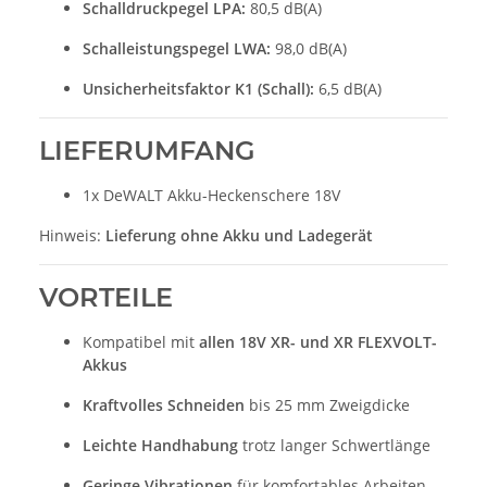
Schalldruckpegel LPA:
80,5 dB(A)
Schalleistungspegel LWA:
98,0 dB(A)
Unsicherheitsfaktor K1 (Schall):
6,5 dB(A)
LIEFERUMFANG
1x DeWALT Akku-Heckenschere 18V
Hinweis:
Lieferung ohne Akku und Ladegerät
VORTEILE
Kompatibel mit
allen 18V XR- und XR FLEXVOLT-
Akkus
Kraftvolles Schneiden
bis 25 mm Zweigdicke
Leichte Handhabung
trotz langer Schwertlänge
Geringe Vibrationen
für komfortables Arbeiten