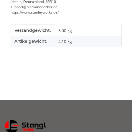
Idstein, Deutschland, 65510
support@blackanddecker.de
https://www.stanleyworks.de/
Produkteigenschaft
Wert
Versandgewicht:
6,00 kg
Artikelgewicht:
4,10
kg