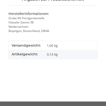
Herstellerinformationen:
Grube KG Forstgerätestelle
Hützeler Damm 38
Niedersachsen
Bispingen, Deutschland, 29646
Produkteigenschaft
Wert
Versandgewicht:
1,00 kg
Artikelgewicht:
0,14
kg