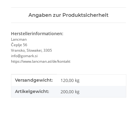
Angaben zur Produktsicherheit
Herstellerinformationen:
Lancman
Čeplje 56
Vransko, Slowakei, 3305
info@gomark.si
https://www.lancman.at/de/kontakt
Produkteigenschaft
Wert
Versandgewicht:
120,00 kg
Artikelgewicht:
200,00
kg