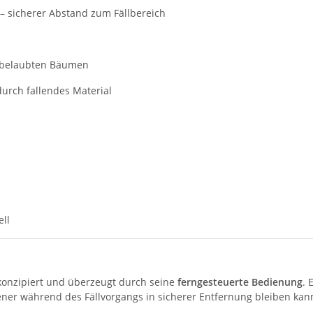
– sicherer Abstand zum Fällbereich
r belaubten Bäumen
durch fallendes Material
ell
onzipiert und überzeugt durch seine
ferngesteuerte Bedienung
. 
ener während des Fällvorgangs in sicherer Entfernung bleiben kan