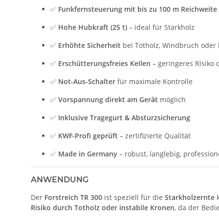
✅
Funkfernsteuerung mit bis zu 100 m Reichweite
✅
Hohe Hubkraft (25 t)
– ideal für Starkholz
✅
Erhöhte Sicherheit
bei Totholz, Windbruch ode
✅
Erschütterungsfreies Keilen
– geringeres Risiko 
✅
Not-Aus-Schalter
für maximale Kontrolle
✅
Vorspannung direkt am Gerät
möglich
✅
Inklusive Tragegurt & Absturzsicherung
✅
KWF-Profi geprüft
– zertifizierte Qualität
✅
Made in Germany
– robust, langlebig, profession
ANWENDUNG
Der
Forstreich TR 300
ist speziell für die
Starkholzernte
k
Risiko durch Totholz oder instabile Kronen
, da der Bedi