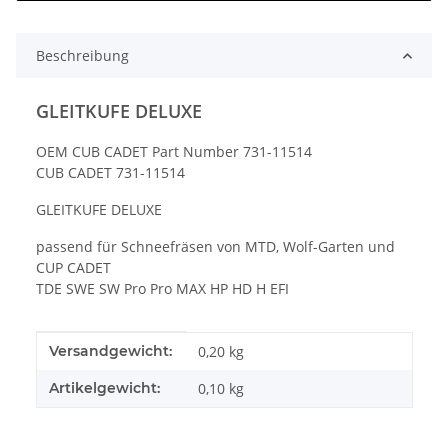
Beschreibung
GLEITKUFE DELUXE
OEM CUB CADET Part Number 731-11514
CUB CADET 731-11514
GLEITKUFE DELUXE
passend für Schneefräsen von MTD, Wolf-Garten und
CUP CADET
TDE SWE SW Pro Pro MAX HP HD H EFI
Produkteigenschaft
Wert
Versandgewicht:
0,20 kg
Artikelgewicht:
0,10
kg