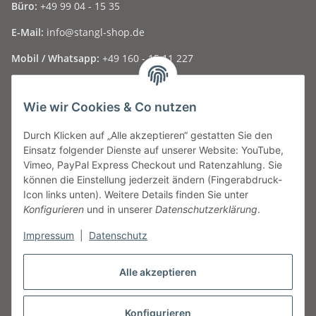
Büro:
+49 99 04 - 15 35
E-Mail:
info@stangl-shop.de
Mobil / Whatsapp:
+49 160 - 15 11 227
Folge uns auf Social Media ...
Wie wir Cookies & Co nutzen
Durch Klicken auf „Alle akzeptieren“ gestatten Sie den
Informationen
Einsatz folgender Dienste auf unserer Website: YouTube,
Vimeo, PayPal Express Checkout und Ratenzahlung. Sie
Gesetzliche Informationen
können die Einstellung jederzeit ändern (Fingerabdruck-
Icon links unten). Weitere Details finden Sie unter
Konfigurieren
und in unserer
Datenschutzerklärung
.
Geschäftszeiten
Impressum
|
Datenschutz
Montag
nur nach Vereinbarung
Dienstag - Freitag
09:30 - 17:00 Uhr
Samstag
09:00 - 13:00 Uhr und nach telefonischer
Alle akzeptieren
Vereinbarung
Konfigurieren