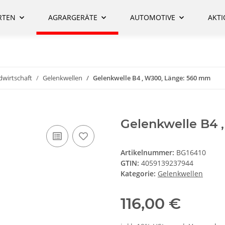
RTEN
AGRARGERÄTE
AUTOMOTIVE
AKT
dwirtschaft
Gelenkwellen
Gelenkwelle B4 , W300, Länge: 560 mm
Gelenkwelle B4 
Artikelnummer:
BG16410
GTIN:
4059139237944
Kategorie:
Gelenkwellen
116,00 €