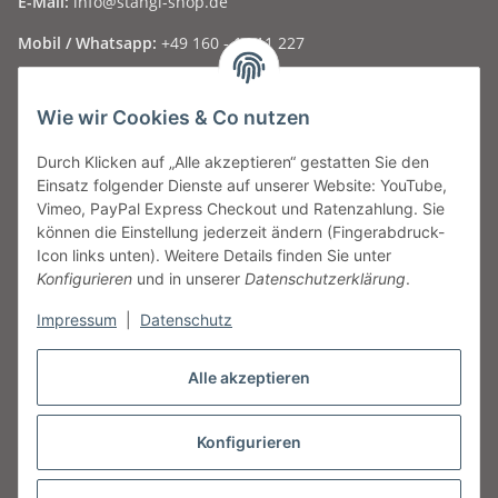
E-Mail:
info@stangl-shop.de
Mobil / Whatsapp:
+49 160 - 15 11 227
Folge uns auf Social Media ...
Wie wir Cookies & Co nutzen
Durch Klicken auf „Alle akzeptieren“ gestatten Sie den
Informationen
Einsatz folgender Dienste auf unserer Website: YouTube,
Vimeo, PayPal Express Checkout und Ratenzahlung. Sie
Gesetzliche Informationen
können die Einstellung jederzeit ändern (Fingerabdruck-
Icon links unten). Weitere Details finden Sie unter
Konfigurieren
und in unserer
Datenschutzerklärung
.
Geschäftszeiten
Impressum
|
Datenschutz
Montag
nur nach Vereinbarung
Dienstag - Freitag
09:30 - 17:00 Uhr
Samstag
09:00 - 13:00 Uhr und nach telefonischer
Alle akzeptieren
Vereinbarung
Konfigurieren
Vertrag widerrufen