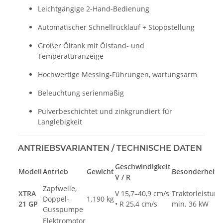
Leichtgängige 2-Hand-Bedienung
Automatischer Schnellrücklauf + Stoppstellung
Großer Öltank mit Ölstand- und
Temperaturanzeige
Hochwertige Messing-Führungen, wartungsarm
Beleuchtung serienmäßig
Pulverbeschichtet und zinkgrundiert für
Langlebigkeit
ANTRIEBSVARIANTEN / TECHNISCHE DATEN
Geschwindigkeit
Modell
Antrieb
Gewicht
Besonderheit
V / R
Zapfwelle,
XTRA
V 15,7–40,9 cm/s
Traktorleistung
Doppel-
1.190 kg
21 GP
• R 25,4 cm/s
min. 36 kW
Gusspumpe
Elektromotor