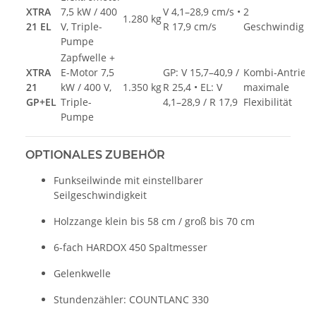
XTRA
7,5 kW / 400
V 4,1–28,9 cm/s •
2
1.280 kg
21 EL
V, Triple-
R 17,9 cm/s
Geschwindigke
Pumpe
Zapfwelle +
XTRA
E-Motor 7,5
GP: V 15,7–40,9 /
Kombi-Antrieb 
21
kW / 400 V,
1.350 kg
R 25,4 • EL: V
maximale
GP+EL
Triple-
4,1–28,9 / R 17,9
Flexibilität
Pumpe
OPTIONALES ZUBEHÖR
Funkseilwinde mit einstellbarer
Seilgeschwindigkeit
Holzzange klein bis 58 cm / groß bis 70 cm
6-fach HARDOX 450 Spaltmesser
Gelenkwelle
Stundenzähler: COUNTLANC 330