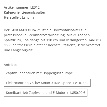
Artikelnummer:
LE312
Kategorie:
Liegendspalter
Hersteller:
Lancman
Der LANCMAN XTRA 21 ist ein Horizontalspalter für
professionelle Brennholzverarbeitung. Mit 21 Tonnen
Spaltdruck, Spaltlänge bis 110 cm und verlängerten HARDOX
450 Spaltmessern bietet er höchste Effizienz, Bedienkomfort
und Langlebigkeit.
Antrieb:
Zapfwellenantrieb m
Zapfwellenantrieb mit Doppelgusspumpe
Elektroantrieb 7,5 k
Elektroantrieb 7,5 kW Motor XTRM Speed
+ 810,00 €
Komibantrieb Zapfwelle 
Komibantrieb Zapfwelle und E-Motor
+ 1.850,00 €