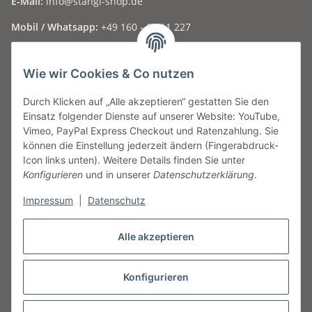
E-Mail:
info@stangl-shop.de
Mobil / Whatsapp:
+49 160 - 15 11 227
Folge uns auf Social Media ...
Wie wir Cookies & Co nutzen
Durch Klicken auf „Alle akzeptieren“ gestatten Sie den
Informationen
Einsatz folgender Dienste auf unserer Website: YouTube,
Vimeo, PayPal Express Checkout und Ratenzahlung. Sie
Gesetzliche Informationen
können die Einstellung jederzeit ändern (Fingerabdruck-
Icon links unten). Weitere Details finden Sie unter
Konfigurieren
und in unserer
Datenschutzerklärung
.
Geschäftszeiten
Impressum
|
Datenschutz
Montag
nur nach Vereinbarung
Dienstag - Freitag
09:30 - 17:00 Uhr
Samstag
09:00 - 13:00 Uhr und nach telefonischer
Alle akzeptieren
Vereinbarung
Konfigurieren
Vertrag widerrufen