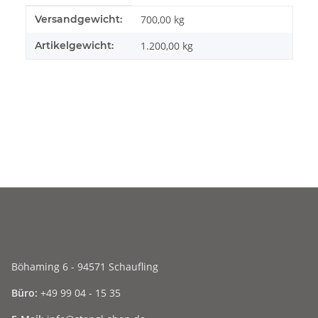
Produkteigenschaft
Wert
Versandgewicht:
700,00 kg
Artikelgewicht:
1.200,00
kg
Böhaming 6 - 94571 Schaufling
Büro:
+49 99 04 - 15 35