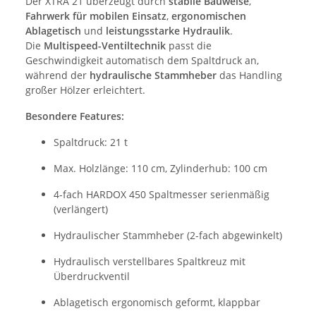
Der XTRA 21 überzeugt durch
stabile Bauweise
,
Fahrwerk für mobilen Einsatz
,
ergonomischen
Ablagetisch
und
leistungsstarke Hydraulik
.
Die
Multispeed-Ventiltechnik
passt die
Geschwindigkeit automatisch dem Spaltdruck an,
während der
hydraulische Stammheber
das Handling
großer Hölzer erleichtert.
Besondere Features:
Spaltdruck: 21 t
Max. Holzlänge: 110 cm, Zylinderhub: 100 cm
4-fach HARDOX 450 Spaltmesser serienmäßig
(verlängert)
Hydraulischer Stammheber (2-fach abgewinkelt)
Hydraulisch verstellbares Spaltkreuz mit
Überdruckventil
Ablagetisch ergonomisch geformt, klappbar