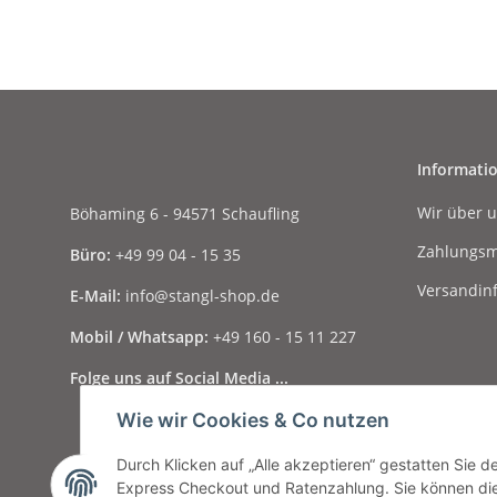
Informati
Wir über 
Böhaming 6 - 94571 Schaufling
Zahlungsm
Büro:
+49 99 04 - 15 35
Versandin
E-Mail:
info@stangl-shop.de
Mobil / Whatsapp:
+49 160 - 15 11 227
Folge uns auf Social Media ...
Wie wir Cookies & Co nutzen
Durch Klicken auf „Alle akzeptieren“ gestatten Sie 
Express Checkout und Ratenzahlung. Sie können die E