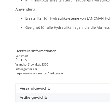
Minimiert Ausfallzeiten durch sauberes Hydraulikö
Anwendung:
Ersatzfilter für Hydrauliksysteme von LANCMAN Ho
Geeignet für alle Hydraulikanlagen, die die Abmes
Herstellerinformationen:
Lancman
Čeplje 56
Vransko, Slowakei, 3305
info@gomark.si
https://www.lancman.at/de/kontakt
Produkteigenschaft
Wert
Versandgewicht:
Artikelgewicht: