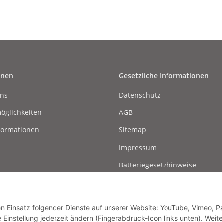
onen
Gesetzliche Informationen
uns
Datenschutz
öglichkeiten
AGB
formationen
Sitemap
Impressum
Batteriegesetzhinweise
Widerrufsrecht
den Einsatz folgender Dienste auf unserer Website: YouTube, Vimeo, P
instellung jederzeit ändern (Fingerabdruck-Icon links unten). Weit