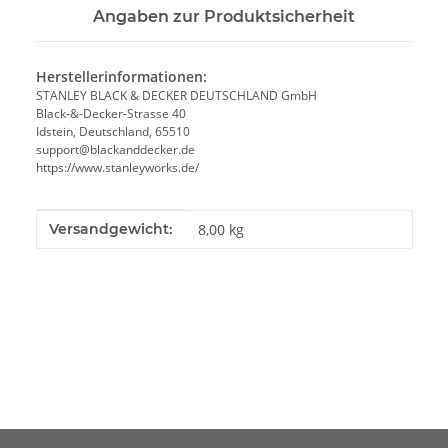
Angaben zur Produktsicherheit
Herstellerinformationen:
STANLEY BLACK & DECKER DEUTSCHLAND GmbH
Black-&-Decker-Strasse 40
Idstein, Deutschland, 65510
support@blackanddecker.de
https://www.stanleyworks.de/
Produkteigenschaft
Wert
Versandgewicht:
8,00 kg