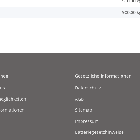
500,00 k
900,00
k
onen
Gesetzliche Informationen
uns
Datenschutz
öglichkeiten
AGB
formationen
Sitemap
Impressum
Batteriegesetzhinweise