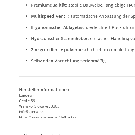
Premiumqualität
: stabile Bauweise, langlebige H
Multispeed-Ventil
: automatische Anpassung der Sp
Ergonomischer Ablagetisch
: erleichtert Rückführ
Hydraulischer Stammheber
: einfaches Handling 
Zinkgrundiert + pulverbeschichtet
: maximale Langl
Seilwinden Vorrichtung serienmäßig
Herstellerinformationen:
Lancman
Čeplje 56
Vransko, Slowakei, 3305
info@gomark.si
https://www.lancman.at/de/kontakt