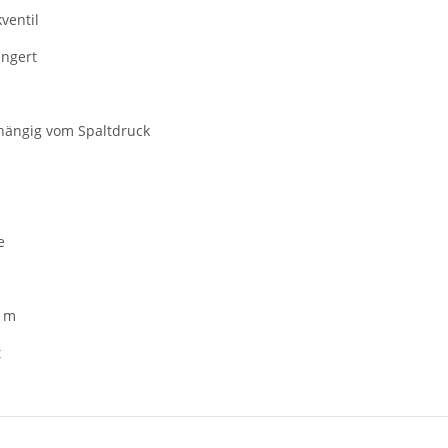
ventil
ängert
bhängig vom Spaltdruck
e
0 m
t