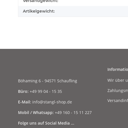
Produkteigenschaft
Wert
Versandgewicht:
Artikelgewicht:
Informati
Wir über 
Böhaming 6 - 94571 Schaufling
Zahlungsm
Büro:
+49 99 04 - 15 35
Versandin
E-Mail:
info@stangl-shop.de
Mobil / Whatsapp:
+49 160 - 15 11 227
Folge uns auf Social Media ...