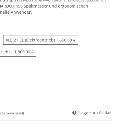
e HARDOX 450 Spaltmesser und ergonomischen
ionelle Anwender.
LE 21 C (Zapfwellenantrieb)
XLE 21 EL (Elektroantrieb)
XLE 21 EL (Elektroantrieb)
+ 650,00 €
XLE 21 C + EL (Zapf+Elektroantrieb)
rieb)
+ 1.800,00 €
Frage zum Artikel
nd abweichend)