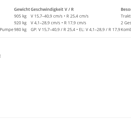
Gewicht
Geschwindigkeit V / R
Beso
905 kg
V 15,7–40,9 cm/s • R 25,4 cm/s
Trakt
920 kg
V 4,1–28,9 cm/s • R 17,9 cm/s
2 Ge
e-Pumpe
980 kg
GP: V 15,7–40,9 / R 25,4 • EL: V 4,1–28,9 / R 17,9
Kombi
t