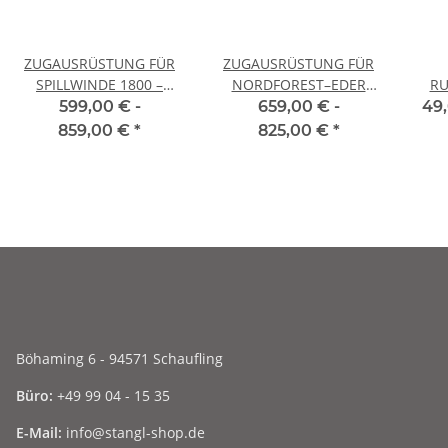
ZUGAUSRÜSTUNG FÜR
ZUGAUSRÜSTUNG FÜR
SPILLWINDE 1800 –
NORDFOREST–EDER
RU
VERSTÄRKTE
SPILLWINDE 1800
SIKA
599,00 € -
659,00 € -
49,
AUSFÜHRUNG FTF 4.5
859,00 €
*
825,00 €
*
Böhaming 6 - 94571 Schaufling
Büro:
+49 99 04 - 15 35
E-Mail:
info@stangl-shop.de