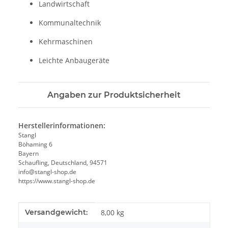
Landwirtschaft
Kommunaltechnik
Kehrmaschinen
Leichte Anbaugeräte
Angaben zur Produktsicherheit
Herstellerinformationen:
Stangl
Böhaming 6
Bayern
Schaufling, Deutschland, 94571
info@stangl-shop.de
https://www.stangl-shop.de
Produkteigenschaft
Wert
Versandgewicht:
8,00 kg