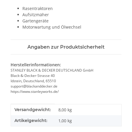
Rasentraktoren
Aufsitzmäher
Gartengeräte
Motorwartung und Ölwechsel
Angaben zur Produktsicherheit
Herstellerinformationen:
STANLEY BLACK & DECKER DEUTSCHLAND GmbH
Black-&-Decker-Strasse 40
Idstein, Deutschland, 65510
support@blackanddecker.de
https://www.stanleyworks.de/
Produkteigenschaft
Wert
Versandgewicht:
8,00 kg
Artikelgewicht:
1,00
kg