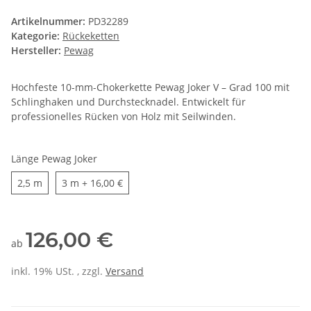
Artikelnummer:
PD32289
Kategorie:
Rückeketten
Hersteller:
Pewag
Hochfeste 10-mm-Chokerkette Pewag Joker V – Grad 100 mit
Schlinghaken und Durchstecknadel. Entwickelt für
professionelles Rücken von Holz mit Seilwinden.
Länge Pewag Joker
2,5 m
3 m
2,5 m
3 m
+ 16,00 €
126,00 €
ab
inkl. 19% USt. , zzgl.
Versand