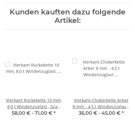
Kunden kauften dazu folgende
Artikel:
Vierkant Rückekette 10 mm,
Vierkant-Chokerkette Arber
8,0 t Windenzuglast , Grad
8 mm - 4,5 t Windenzuglast ,
100 Profikette
verstärkte Ausführung
58,00 € -
71,00 €
*
36,00 € -
45,00 €
*