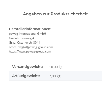
Angaben zur Produktsicherheit
Herstellerinformationen:
pewag International GmbH
Gaslaternenweg 4
Graz, Österreich, 8041
office-pwg(at)pewag-group.com
https://www.pewag-group.com
Produkteigenschaft
Wert
Versandgewicht:
10,00 kg
Artikelgewicht:
7,00
kg