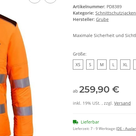
Artikelnummer:
PD8389
Kategorie:
Schnittschutzjacken
Hersteller:
Grube
Maximale Sicherheit und Sichtb
Größe:
XS
S
M
L
XL
XS
S
M
L
XL
259,90 €
ab
inkl. 19% USt. , zzgl.
Versand
Lieferbar
Lieferzeit:
7 - 9 Werktage
(DE - Ausla