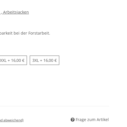
 , Arbeitsjacken
arkeit bei der Forstarbeit.
XXL
3XL
XXL
+ 16,00 €
3XL
+ 16,00 €
Frage zum Artikel
nd abweichend)