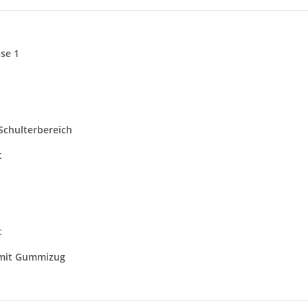
se 1
Schulterbereich
t
t
 mit Gummizug