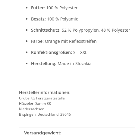
Futter:
100 % Polyester
Besatz:
100 % Polyamid
Schnittschutz:
52 % Polypropylen, 48 % Polyester
Farbe:
Orange mit Reflexstreifen
Konfektionsgrößen:
S – XXL
Herstellung:
Made in Slovakia
Herstellerinformationen:
Grube KG Forstgerätestelle
Hützeler Damm 38
Niedersachsen
Bispingen, Deutschland, 29646
Produkteigenschaft
Wert
Versandgewicht: