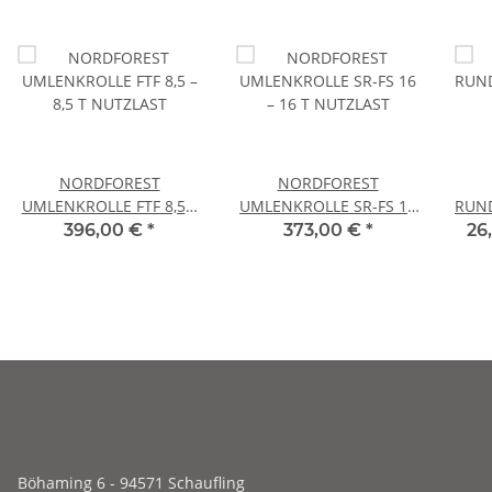
NORDFOREST
NORDFOREST
UMLENKROLLE FTF 8,5 –
UMLENKROLLE SR-FS 16
RUND
8,5 T NUTZLAST
– 16 T NUTZLAST
396,00 €
*
373,00 €
*
26
Böhaming 6 - 94571 Schaufling