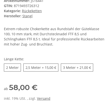
Artikelnummer:
JS16441
GTIN:
8719493726312
Kategorie:
Rückeketten
Hersteller:
Stangl
Extrem robuste Chokerkette aus Rundstahl der Güteklasse
100, 10 mm stark, mit Durchstecknadel FTF 8,5 und
Schlinghaken FTF 8,5 t. Ideal für professionelle Rückearbeiten
mit hoher Zug- und Bruchlast.
Länge Kette:
2 Meter
2,5 Meter
3 Meter
2 Meter
2,5 Meter
+ 15,00 €
3 Meter
+ 21,00 €
58,00 €
ab
inkl. 19% USt. , zzgl.
Versand