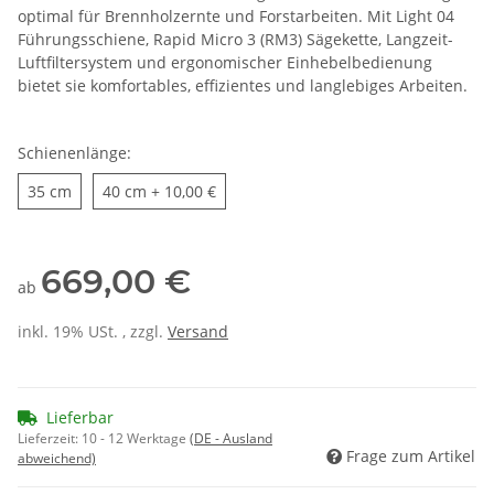
optimal für Brennholzernte und Forstarbeiten. Mit Light 04
Führungsschiene, Rapid Micro 3 (RM3) Sägekette, Langzeit-
Luftfiltersystem und ergonomischer Einhebelbedienung
bietet sie komfortables, effizientes und langlebiges Arbeiten.
Schienenlänge:
35 cm
40 cm
35 cm
40 cm
+ 10,00 €
669,00 €
ab
inkl. 19% USt. , zzgl.
Versand
Lieferbar
Lieferzeit:
10 - 12 Werktage
(DE - Ausland
Frage zum Artikel
abweichend)