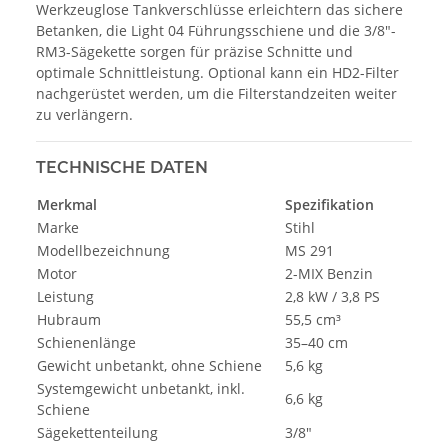
Werkzeuglose Tankverschlüsse erleichtern das sichere
Betanken, die Light 04 Führungsschiene und die 3/8"-
RM3-Sägekette sorgen für präzise Schnitte und
optimale Schnittleistung. Optional kann ein HD2-Filter
nachgerüstet werden, um die Filterstandzeiten weiter
zu verlängern.
TECHNISCHE DATEN
Merkmal
Spezifikation
Marke
Stihl
Modellbezeichnung
MS 291
Motor
2-MIX Benzin
Leistung
2,8 kW / 3,8 PS
Hubraum
55,5 cm³
Schienenlänge
35–40 cm
Gewicht unbetankt, ohne Schiene
5,6 kg
Systemgewicht unbetankt, inkl.
6,6 kg
Schiene
Sägekettenteilung
3/8"