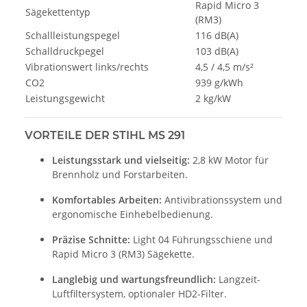
Rapid Micro 3
Sägekettentyp
(RM3)
Schallleistungspegel
116 dB(A)
Schalldruckpegel
103 dB(A)
Vibrationswert links/rechts
4,5 / 4,5 m/s²
CO2
939 g/kWh
Leistungsgewicht
2 kg/kW
VORTEILE DER STIHL MS 291
Leistungsstark und vielseitig:
2,8 kW Motor für
Brennholz und Forstarbeiten.
Komfortables Arbeiten:
Antivibrationssystem und
ergonomische Einhebelbedienung.
Präzise Schnitte:
Light 04 Führungsschiene und
Rapid Micro 3 (RM3) Sägekette.
Langlebig und wartungsfreundlich:
Langzeit-
Luftfiltersystem, optionaler HD2-Filter.