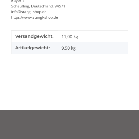
Bayern
Schaufling, Deutschland, 94571
info@stangl-shop.de
https://www.stangl-shop.de
Produkteigenschaft
Wert
Versandgewicht:
11,00 kg
Artikelgewicht:
9,50
kg