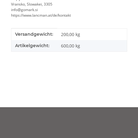
Vransko, Slowakei, 3305
info@gomark.si
https://www.lancman.at/de/kontakt
Produkteigenschaft
Wert
Versandgewicht:
200,00 kg
Artikelgewicht:
600,00
kg