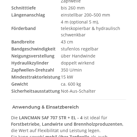
Zapfwelle
Schnitttiefe
bis 260 mm
Längenanschlag
einstellbar 200–500 mm
4 m (optional 5 m),
Förderband
teleskopierbar & hydraulisch
schwenkbar
Bandbreite
43 cm
Bandgeschwindigkeit
stufenlos regelbar
Neigungsverstellung
über Handwinde
Hydraulikzylinder
doppelt wirkend
Zapfwellen-Drehzahl
350 U/min
Mindesttraktorleistung
15 kW
Gewicht
ca. 600 kg
Sicherheitsausstattung
Not-Aus-Schalter
Anwendung & Einsatzbereich
Die
LANCMAN SAF 707 STR + EL - 4
ist ideal für
Forstbetriebe, Landwirte und Brennholzproduzenten
,
die Wert auf Flexibilität und Leistung legen.
Sie kann sowohl
mobil über Zapfwelle
als auch