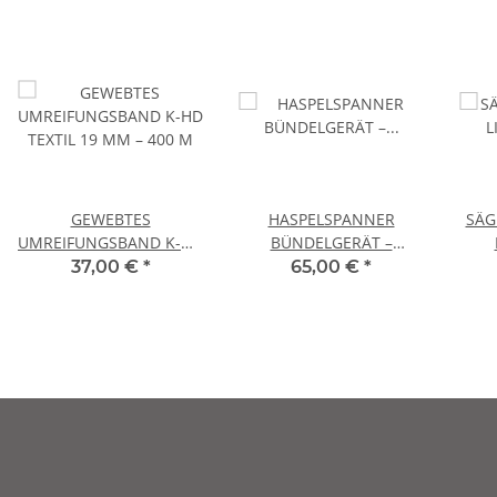
GEWEBTES
HASPELSPANNER
SÄG
UMREIFUNGSBAND K-HD
BÜNDELGERÄT –
TEXTIL 19 MM – 400 M
UMREIFUNGSBAND 12–
37,00 €
*
65,00 €
*
25 MM