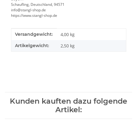
Schaufling, Deutschland, 94571
info@stangl-shop.de
https://www.stangl-shop.de
Produkteigenschaft
Wert
Versandgewicht:
4,00 kg
Artikelgewicht:
2,50
kg
Kunden kauften dazu folgende
Artikel: