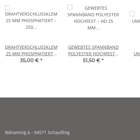
DRAHTVERSCHLUSSKLEMMEN
GEWEBTES SPANNBAND
25 MM PHOSPHATIERT –
POLYESTER HOCHFEST –
UM
250 STÜCK
HD 25 MM – 400 M
UMR
35,00 €
*
51,50 €
*
Böhaming 6 - 94571 Schaufling