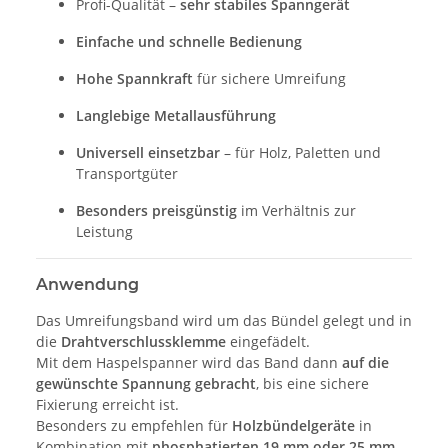
Profi-Qualität –
sehr stabiles Spanngerät
Einfache und schnelle Bedienung
Hohe Spannkraft
für sichere Umreifung
Langlebige Metallausführung
Universell einsetzbar
– für Holz, Paletten und
Transportgüter
Besonders preisgünstig
im Verhältnis zur
Leistung
Anwendung
Das Umreifungsband wird um das Bündel gelegt und in
die
Drahtverschlussklemme
eingefädelt.
Mit dem Haspelspanner wird das Band dann
auf die
gewünschte Spannung gebracht
, bis eine sichere
Fixierung erreicht ist.
Besonders zu empfehlen für
Holzbündelgeräte
in
Kombination mit
phosphatierten 19 mm oder 25 mm