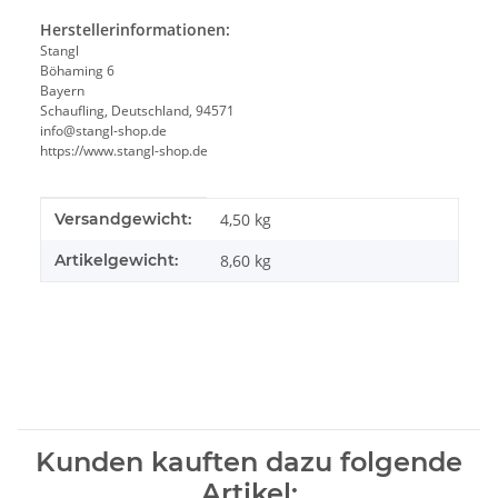
Herstellerinformationen:
Stangl
Böhaming 6
Bayern
Schaufling, Deutschland, 94571
info@stangl-shop.de
https://www.stangl-shop.de
Produkteigenschaft
Wert
Versandgewicht:
4,50 kg
Artikelgewicht:
8,60
kg
Kunden kauften dazu folgende
Artikel: