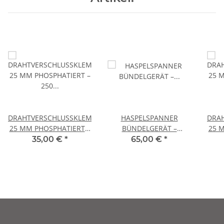
DRAHTVERSCHLUSSKLEMMEN
HASPELSPANNER
DRA
25 MM PHOSPHATIERT –
BÜNDELGERÄT –
25 
250 STÜCK
UMREIFUNGSBAND 12–
35,00 €
*
65,00 €
*
25 MM