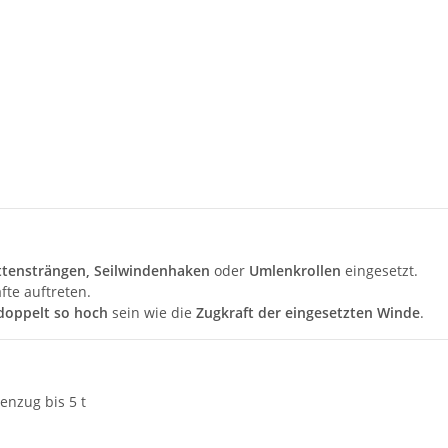
ttensträngen, Seilwindenhaken
oder
Umlenkrollen
eingesetzt.
fte auftreten.
doppelt so hoch
sein wie die
Zugkraft der eingesetzten Winde
.
enzug bis 5 t