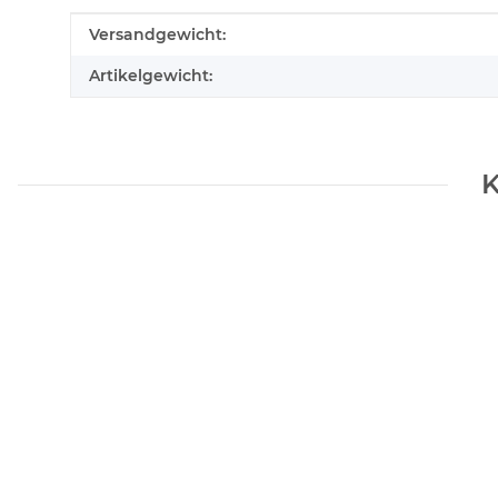
Produkteigenschaft
Wert
Versandgewicht:
Artikelgewicht:
K