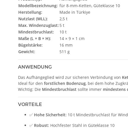
Modellbezeichnung:
für 8-mm-Ketten, Güteklasse 10
Herstellung:
Made in Türkiye
Nutzlast (WLL):
2,5 t
Max. Windenzuglast:
5 t
Mindestbruchlast:
10 t
Maße (L × B × H):
14 × 9 × 1 cm
Bügelstärke:
16 mm
Gewicht:
511 g
ANWENDUNG
Das Aufhängeglied wird zur sicheren Verbindung von
Ke
Ideal für den
forstlichen Bodenzug
, bei dem hohe Zugkrä
Wichtig: Die
Mindestbruchlast
sollte immer
mindestens 
VORTEILE
✅
Hohe Sicherheit:
10 t Mindestbruchlast für Wind
✅
Robust:
Hochfester Stahl in Güteklasse 10