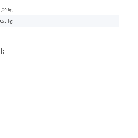
1,00 kg
0,55
kg
l: