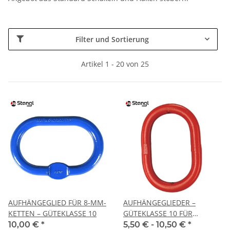
Filter und Sortierung
Artikel 1 - 20 von 25
AUFHÄNGEGLIED FÜR 8-MM-
AUFHÄNGEGLIEDER –
KETTEN – GÜTEKLASSE 10
GÜTEKLASSE 10 FÜR
FORSTLICHE
10,00 €
*
5,50 € -
10,50 €
*