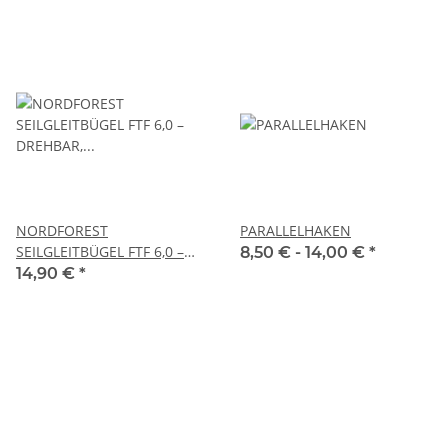
NORDFOREST
PARALLELHAKEN
SEILGLEITBÜGEL FTF 6,0 –
8,50 € -
14,00 €
*
DREHBAR, FÜR KETTEN BIS 8
14,90 €
*
MM