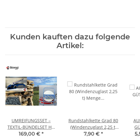
Kunden kauften dazu folgende
Artikel:
UMREIFUNGSSET –
Rundstahlkette Grad 80
AU
TEXTIL-BÜNDELSET HD
(Windenzuglast 2,25 t)
GÜ
19 MM MIT ABROLLER,
Menge Stückzahl= Länge
169,00 €
*
7,90 €
*
5,