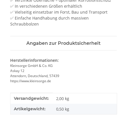
✅ Verzinkte Oberfläche – optimaler Korrosionsschutz
✅ In verschiedenen Größen erhältlich
✅ Vielseitig einsetzbar im Forst, Bau und Transport
✅ Einfache Handhabung durch massiven
Schraubbolzen
Angaben zur Produktsicherheit
Herstellerinformationen:
Kleinsorge GmbH & Co. KG
Askay 12
Attendorn, Deutschland, 57439
https://www.kleinsorge.de
Produkteigenschaft
Wert
Versandgewicht:
2,00 kg
Artikelgewicht:
0,50
kg