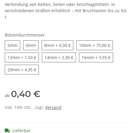
Verbindung von Ketten, Seilen oder Anschlagmitteln. In
verschiedenen Größen erhältlich – mit Bruchlasten bis zu 9,6
t.
Bolzendurchmesser:
5mm
6mm
8mm
10mm
5mm
6mm
8mm
+ 0,30 €
10mm
+ 75,00 €
12mm
14mm
16mm
12mm
+ 1,50 €
14mm
+ 2,30 €
16mm
+ 3,55 €
20mm
20mm
+ 4,35 €
0,40 €
ab
inkl. 19% USt. , zzgl.
Versand
Lieferbar