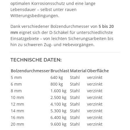
optimalen Korrosionsschutz und eine lange
Lebensdauer – selbst unter rauen
Witterungsbedingungen.
Dank verschiedener Bolzendurchmesser von
5 bis 20
mm
eignet sich der D-Schäkel für unterschiedlichste
Einsatzgebiete – von leichten Sicherungsarbeiten bis
hin zu schweren Zug- und Hebevorgängen.
TECHNISCHE DATEN:
Bolzendurchmesser
Bruchlast
Material
Oberfläche
5 mm
640 kg
Stahl
verzinkt
6 mm
800 kg
Stahl
verzinkt
8 mm
1.600 kg
Stahl
verzinkt
10 mm
2.500 kg
Stahl
verzinkt
12 mm
4.100 kg
Stahl
verzinkt
14 mm
5.300 kg
Stahl
verzinkt
16 mm
6.400 kg
Stahl
verzinkt
20 mm
9.600 kg
Stahl
verzinkt