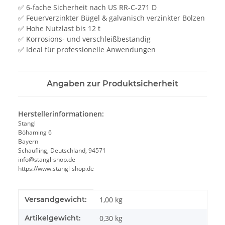
✅ 6-fache Sicherheit nach US RR-C-271 D
✅ Feuerverzinkter Bügel & galvanisch verzinkter Bolzen
✅ Hohe Nutzlast bis 12 t
✅ Korrosions- und verschleißbeständig
✅ Ideal für professionelle Anwendungen
Angaben zur Produktsicherheit
Herstellerinformationen:
Stangl
Böhaming 6
Bayern
Schaufling, Deutschland, 94571
info@stangl-shop.de
https://www.stangl-shop.de
Produkteigenschaft
Wert
Versandgewicht:
1,00 kg
Artikelgewicht:
0,30
kg