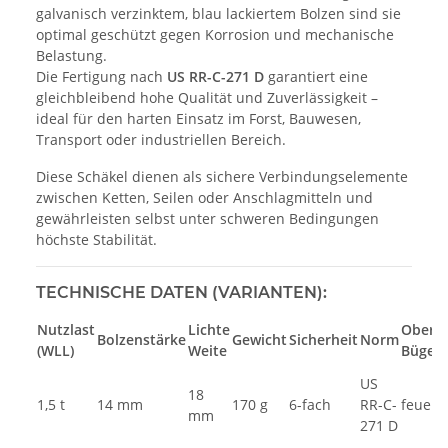
galvanisch verzinktem, blau lackiertem Bolzen sind sie
optimal geschützt gegen Korrosion und mechanische
Belastung.
Die Fertigung nach
US RR-C-271 D
garantiert eine
gleichbleibend hohe Qualität und Zuverlässigkeit –
ideal für den harten Einsatz im Forst, Bauwesen,
Transport oder industriellen Bereich.
Diese Schäkel dienen als sichere Verbindungselemente
zwischen Ketten, Seilen oder Anschlagmitteln und
gewährleisten selbst unter schweren Bedingungen
höchste Stabilität.
TECHNISCHE DATEN (VARIANTEN):
Nutzlast
Lichte
Oberfl
Bolzenstärke
Gewicht
Sicherheit
Norm
(WLL)
Weite
Bügel
US
18
1,5 t
14 mm
170 g
6-fach
RR-C-
feuerv
mm
271 D