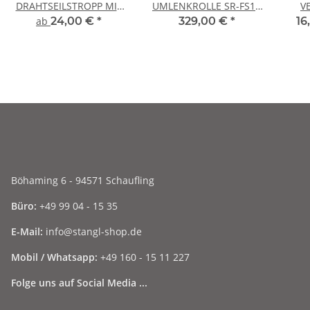
DRAHTSEILSTROPP MIT
UMLENKROLLE SR-FS13
V
ZWEI SCHLAUFEN – 12
– 13 T NUTZLAST -
ab
24,00 €
*
329,00 €
*
16
MM
Windenzuglast 6,5 t
Böhaming 6 - 94571 Schaufling
Büro:
+49 99 04 - 15 35
E-Mail:
info@stangl-shop.de
Mobil / Whatsapp:
+49 160 - 15 11 227
Folge uns auf Social Media ...