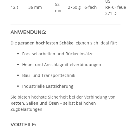
US
52
12 t
36 mm
2750 g
6-fach
RR-C-
feuerv
mm
271 D
ANWENDUNG:
Die
geraden hochfesten Schäkel
eignen sich ideal für:
Forstseilarbeiten und Rückeeinsätze
Hebe- und Anschlagmittelverbindungen
Bau- und Transporttechnik
Industrielle Lastsicherung
Sie bieten höchste Sicherheit bei der Verbindung von
Ketten, Seilen und Ösen
– selbst bei hohen
Zugbelastungen.
VORTEILE: