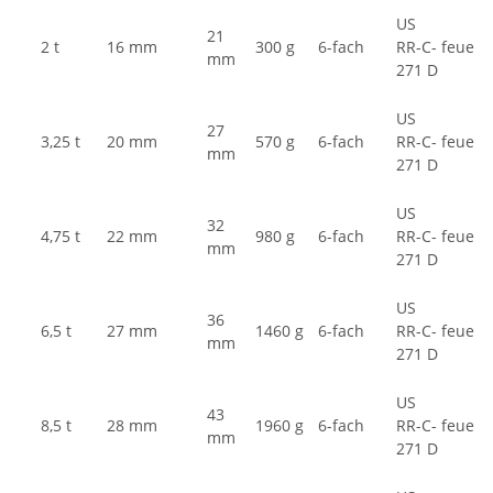
US
21
2 t
16 mm
300 g
6-fach
RR-C-
feuerv
mm
271 D
US
27
3,25 t
20 mm
570 g
6-fach
RR-C-
feuerv
mm
271 D
US
32
4,75 t
22 mm
980 g
6-fach
RR-C-
feuerv
mm
271 D
US
36
6,5 t
27 mm
1460 g
6-fach
RR-C-
feuerv
mm
271 D
US
43
8,5 t
28 mm
1960 g
6-fach
RR-C-
feuerv
mm
271 D