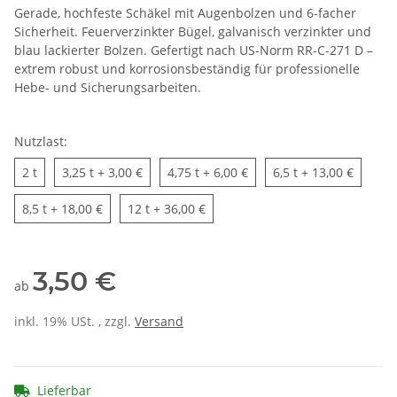
Gerade, hochfeste Schäkel mit Augenbolzen und 6-facher
Sicherheit. Feuerverzinkter Bügel, galvanisch verzinkter und
blau lackierter Bolzen. Gefertigt nach US-Norm RR-C-271 D –
extrem robust und korrosionsbeständig für professionelle
Hebe- und Sicherungsarbeiten.
Nutzlast:
2 t
3,25 t
4,75 t
6,5 t
2 t
3,25 t
+ 3,00 €
4,75 t
+ 6,00 €
6,5 t
+ 13,00 €
8,5 t
12 t
8,5 t
+ 18,00 €
12 t
+ 36,00 €
3,50 €
ab
inkl. 19% USt. , zzgl.
Versand
Lieferbar