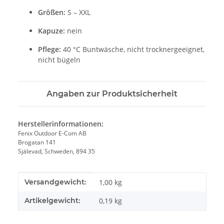
Größen:
S – XXL
Kapuze:
nein
Pflege:
40 °C Buntwäsche, nicht trocknergeeignet,
nicht bügeln
Angaben zur Produktsicherheit
Herstellerinformationen:
Fenix Outdoor E-Com AB
Brogatan 141
Själevad, Schweden, 894 35
Produkteigenschaft
Wert
Versandgewicht:
1,00 kg
Artikelgewicht:
0,19
kg