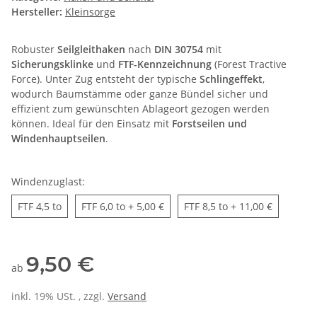
Hersteller:
Kleinsorge
Robuster
Seilgleithaken
nach
DIN 30754
mit
Sicherungsklinke
und
FTF-Kennzeichnung
(Forest Tractive
Force). Unter Zug entsteht der typische
Schlingeffekt
,
wodurch Baumstämme oder ganze Bündel sicher und
effizient zum gewünschten Ablageort gezogen werden
können. Ideal für den Einsatz mit
Forstseilen und
Windenhauptseilen
.
Windenzuglast:
FTF 4,5 to
FTF 6,0 to
FTF 8,5 to
FTF 4,5 to
FTF 6,0 to
+ 5,00 €
FTF 8,5 to
+ 11,00 €
9,50 €
ab
inkl. 19% USt. , zzgl.
Versand