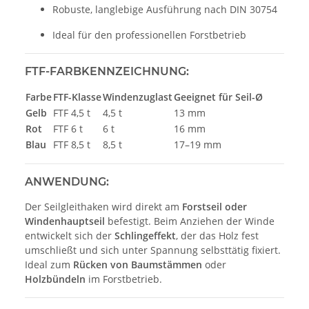
Robuste, langlebige Ausführung nach DIN 30754
Ideal für den professionellen Forstbetrieb
FTF-FARBKENNZEICHNUNG:
Farbe
FTF-Klasse
Windenzuglast
Geeignet für Seil-Ø
Gelb
FTF 4,5 t
4,5 t
13 mm
Rot
FTF 6 t
6 t
16 mm
Blau
FTF 8,5 t
8,5 t
17–19 mm
ANWENDUNG:
Der Seilgleithaken wird direkt am
Forstseil oder
Windenhauptseil
befestigt. Beim Anziehen der Winde
entwickelt sich der
Schlingeffekt
, der das Holz fest
umschließt und sich unter Spannung selbsttätig fixiert.
Ideal zum
Rücken von Baumstämmen
oder
Holzbündeln
im Forstbetrieb.