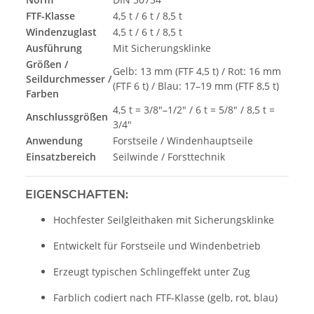
FTF-Klasse
4,5 t / 6 t / 8,5 t
Windenzuglast
4,5 t / 6 t / 8,5 t
Ausführung
Mit Sicherungsklinke
Größen /
Gelb: 13 mm (FTF 4,5 t) / Rot: 16 mm
Seildurchmesser /
(FTF 6 t) / Blau: 17–19 mm (FTF 8,5 t)
Farben
4,5 t = 3/8"–1/2" / 6 t = 5/8" / 8,5 t =
Anschlussgrößen
3/4"
Anwendung
Forstseile / Windenhauptseile
Einsatzbereich
Seilwinde / Forsttechnik
EIGENSCHAFTEN:
Hochfester Seilgleithaken mit Sicherungsklinke
Entwickelt für Forstseile und Windenbetrieb
Erzeugt typischen Schlingeffekt unter Zug
Farblich codiert nach FTF-Klasse (gelb, rot, blau)