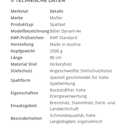
⚙️
TECHNISCHE DATEN
Merkmal
Details
Marke
Müller
Produkttyp
Spaltaxt
Modellbezeichnung
Biber Dynam-Ax
KWF-Prüfzeichen
KWF Standard
Herstellung
Made in Austria
Kopfgewicht
2500 g
Länge
80 cm
Material Stiel
Hickoryholz
Stielschutz
Angeschweißte Stielschutzhülse
Speziell geschmiedet für hohe
Spaltform
Spaltwirkung
Rückstoßfrei, hohe
Eigenschaften
Energieverwertung
Brennholz, Stammholz, Forst- und
Einsatzgebiet
Landwirtschaft
Schmiedequalität, hohe
Besonderheiten
Langlebigkeit, ergonomisch