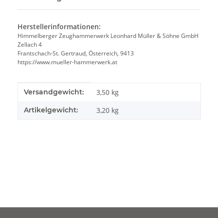
Herstellerinformationen:
Himmelberger Zeughammerwerk Leonhard Müller & Söhne GmbH
Zellach 4
Frantschach-St. Gertraud, Österreich, 9413
https://www.mueller-hammerwerk.at
Produkteigenschaft
Wert
Versandgewicht:
3,50 kg
Artikelgewicht:
3,20
kg