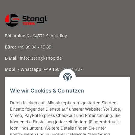
Böhaming 6 - 94571 Schaufling
Büro:
+49 99 04 - 15 35
E-Mail:
info@stangl-shop.de
Mobil / Whatsapp:
+49 160 - 15 11 227
Folge uns auf Social Media ...
Wie wir Cookies & Co nutzen
Durch Klicken auf „Alle akzeptieren“ gestatten Sie den
Informationen
Einsatz folgender Dienste auf unserer Website: YouTube,
Vimeo, PayPal Express Checkout und Ratenzahlung. Sie
Gesetzliche Informationen
können die Einstellung jederzeit ändern (Fingerabdruck-
Icon links unten). Weitere Details finden Sie unter
Konfigurieren
und in unserer
Datenschutzerklärung
.