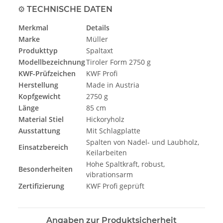
⚙️
TECHNISCHE DATEN
Merkmal
Details
Marke
Müller
Produkttyp
Spaltaxt
Modellbezeichnung
Tiroler Form 2750 g
KWF-Prüfzeichen
KWF Profi
Herstellung
Made in Austria
Kopfgewicht
2750 g
Länge
85 cm
Material Stiel
Hickoryholz
Ausstattung
Mit Schlagplatte
Spalten von Nadel- und Laubholz,
Einsatzbereich
Keilarbeiten
Hohe Spaltkraft, robust,
Besonderheiten
vibrationsarm
Zertifizierung
KWF Profi geprüft
Angaben zur Produktsicherheit