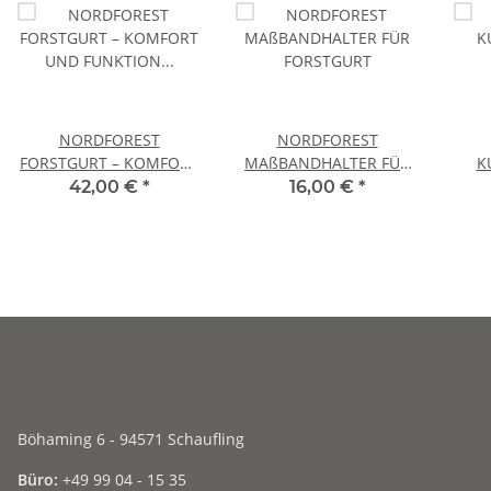
NORDFOREST
NORDFOREST
FORSTGURT – KOMFORT
MAßBANDHALTER FÜR
K
UND FUNKTION FÜR
FORSTGURT
42,00 €
*
16,00 €
*
DEN FORSTEINSATZ
Böhaming 6 - 94571 Schaufling
Büro:
+49 99 04 - 15 35