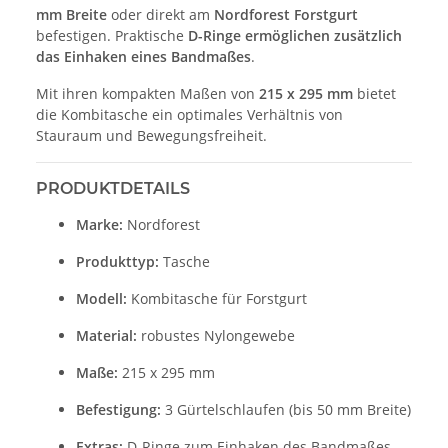
mm Breite
oder direkt am
Nordforest Forstgurt
befestigen. Praktische
D-Ringe ermöglichen zusätzlich
das Einhaken eines Bandmaßes
.
Mit ihren kompakten Maßen von
215 x 295 mm
bietet
die Kombitasche ein optimales Verhältnis von
Stauraum und Bewegungsfreiheit.
PRODUKTDETAILS
Marke:
Nordforest
Produkttyp:
Tasche
Modell:
Kombitasche für Forstgurt
Material:
robustes Nylongewebe
Maße:
215 x 295 mm
Befestigung:
3 Gürtelschlaufen (bis 50 mm Breite)
Extras:
D-Ringe zum Einhaken des Bandmaßes