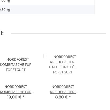
1,00 kg
0,50
kg
l:
NORDFOREST
NORDFOREST
KOMBITASCHE FÜR
KREIDEHALTER-
FORSTGURT
HALTERUNG FÜR
19,00 €
*
8,80 €
*
FORSTGURT