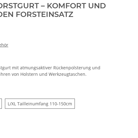
ORSTGURT – KOMFORT UND
DEN FORSTEINSATZ
ehör
stgurt mit atmungsaktiver Rückenpolsterung und
führen von Holstern und Werkzeugtaschen.
S/M Taillenumfang 85-120cm
L/XL Tailleinumfang 110-150cm
L/XL Tailleinumfang 110-150cm