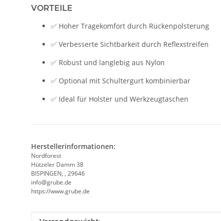
VORTEILE
✅ Hoher Tragekomfort durch Rückenpolsterung
✅ Verbesserte Sichtbarkeit durch Reflexstreifen
✅ Robust und langlebig aus Nylon
✅ Optional mit Schultergurt kombinierbar
✅ Ideal für Holster und Werkzeugtaschen
Herstellerinformationen:
Nordforest
Hützeler Damm 38
BISPINGEN, , 29646
info@grube.de
https://www.grube.de
Produkteigenschaft
Wert