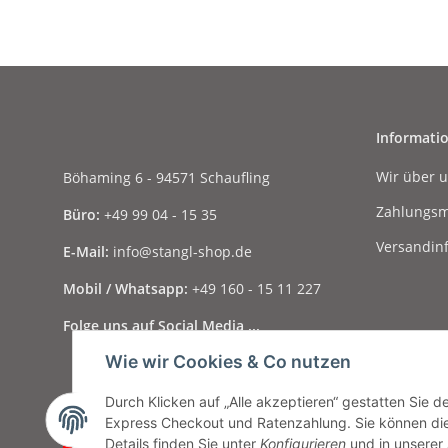
Informati
Wir über 
Böhaming 6 - 94571 Schaufling
Zahlungsm
Büro:
+49 99 04 - 15 35
Versandin
E-Mail:
info@stangl-shop.de
Mobil / Whatsapp:
+49 160 - 15 11 227
Folge uns auf Social Media ...
Wie wir Cookies & Co nutzen
Durch Klicken auf „Alle akzeptieren“ gestatten Sie 
Express Checkout und Ratenzahlung. Sie können die E
Vertrag widerrufen
Details finden Sie unter
Konfigurieren
und in unserer