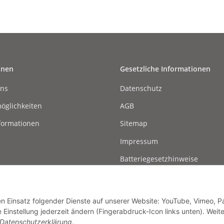
onen
Gesetzliche Informationen
uns
Datenschutz
öglichkeiten
AGB
formationen
Sitemap
Impressum
Batteriegesetzhinweise
Widerrufsrecht
den Einsatz folgender Dienste auf unserer Website: YouTube, Vimeo, P
instellung jederzeit ändern (Fingerabdruck-Icon links unten). Weit
Datenschutzerklärung
.