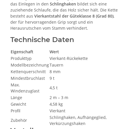
das Einlegen in den
Schlinghaken
bildet sich eine
zuziehende Schlaufe, die das Holz sicher hält. Die Kette
besteht aus
Vierkantstahl der Güteklasse 8 (Grad 80)
,
der für hervorragenden Grip sorgt und ein
Herausrutschen vom Stamm verhindert.
Technische Daten
Eigenschaft
Wert
Produkttyp
Vierkant-Rückekette
Modellbezeichnung
Tauern
Kettenquerschnitt
8 mm
Mindestbruchlast
9 t
Max.
4,5 t
Windenzuglast
Länge
2 m – 3 m
Gewicht
4,58 kg
Profil
Vierkant
Schlinghaken, Aufhängeglied,
Zubehör
Verkürzungshaken