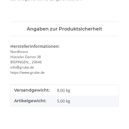
Angaben zur Produktsicherheit
Herstellerinformationen:
Nordforest
Hützeler Damm 38
BISPINGEN, , 29646
info@grube.de
https://www.grube.de
Produkteigenschaft
Wert
Versandgewicht:
8,00 kg
Artikelgewicht:
5,00
kg