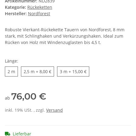
Artikelnummer:
ND2839
Kategorie:
Rückeketten
Hersteller:
Nordforest
Robuste Vierkant-Rückekette Tauern von Nordforest, 8 mm
stark, mit Schlinghaken und Verkürzungshaken. Ideal zum
Rücken von Holz mit Windenzuglasten bis 4,5 t.
Länge:
2 m
2,5 m
3 m
2 m
2,5 m
+ 8,00 €
3 m
+ 15,00 €
76,00 €
ab
inkl. 19% USt. , zzgl.
Versand
Lieferbar